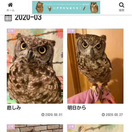
ホーム
検索
2020-03
日常
日常
悲しみ
明日から
2020.03.31
2020.03.27
日常
日常