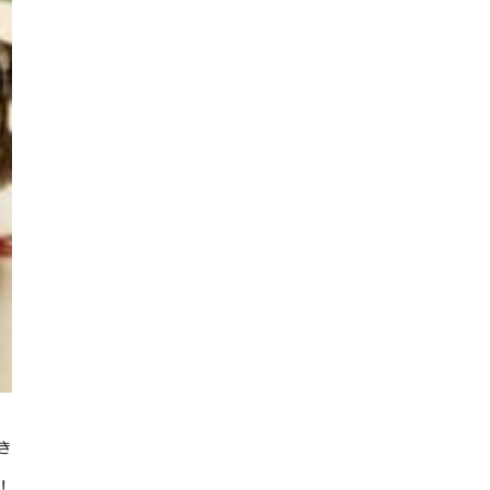
き
た
！