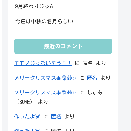
9月終わりじゃん
今日は中秋の名月らしい
最近のコメント
エモノじゃないぞう！！
に
匿名
より
メリークリスマス🎄🎅🎁✨
に
匿名
より
メリークリスマス🎄🎅🎁✨
に
しゅあ
（SURE）
より
作ったよ💓
に
匿名
より
作ったよ💓
に
匿名
より