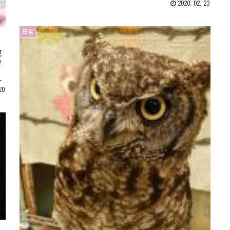
違えられるもんね😂「羽角のせ...
2020.02.23
日常
真
き
」
か
20