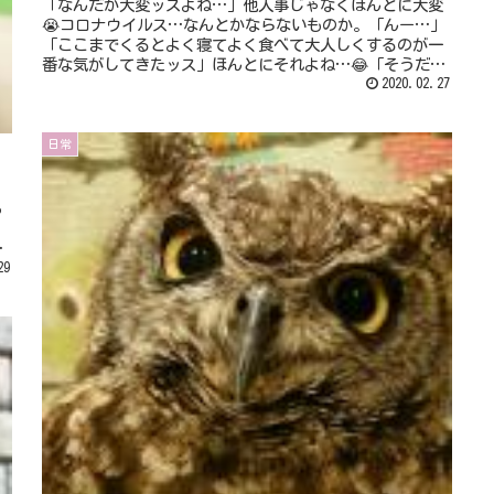
「なんだか大変ッスよね…」他人事じゃなくほんとに大変
😭コロナウイルス…なんとかならないものか。「んー…」
「ここまでくるとよく寝てよく食べて大人しくするのが一
番な気がしてきたッス」ほんとにそれよね…😂「そうだ
よ！！」むしろそれしか…💦対策しよ...
2020.02.27
日常
っ
」
29