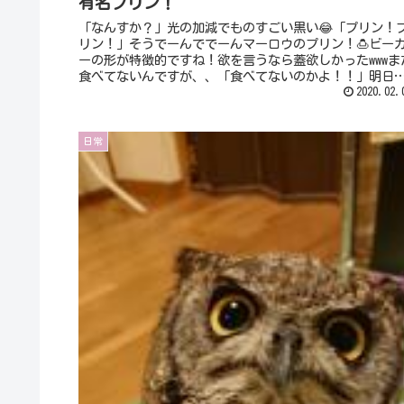
有名プリン！
「なんすか？」光の加減でものすごい黒い😂「プリン！
リン！」そうでーんででーんマーロウのプリン！🍮ビー
ーの形が特徴的ですね！欲を言うなら蓋欲しかったwwwま
食べてないんですが、、「食べてないのかよ！！」明日
間食べるの！！✨(笑)楽しみ...
2020.02.
日常