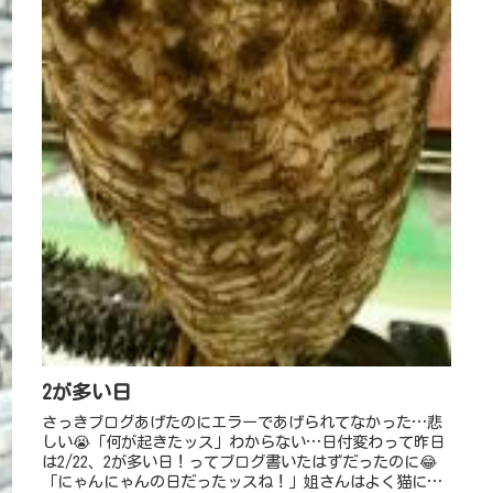
2が多い日
さっきブログあげたのにエラーであげられてなかった…悲
しい😭「何が起きたッス」わからない…日付変わって昨日
は2/22、2が多い日！ってブログ書いたはずだったのに😂
「にゃんにゃんの日だったッスね！」姐さんはよく猫に間