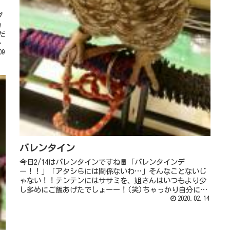
プ
カ
だ
昼
09
バレンタイン
今日2/14はバレンタインですね🍫「バレンタインデ
ー！！」「アタシらには関係ないわ…」そんなことないじ
ゃない！！テンテンにはササミを、姐さんはいつもより少
し多めにご飯あげたでしょーー！(笑)ちゃっかり自分にバ
レンタインチョコ(笑)「チョコ良...
2020.02.14