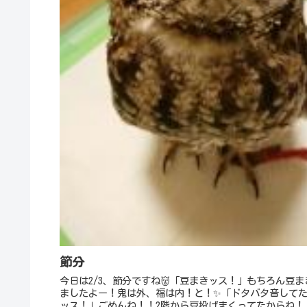
節分
今日は2/3、節分ですね👹「豆まきッス！」もちろん豆ま
ましたよー！鬼は外、福は内！と！✨「ドタバタ音して
ッス！」ごめんね！！2階から豆投げまくってたからね！