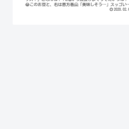
😂このお豆と、右は恵方巻🤗「美味しそう…」スッゴい
味しかったし食べごたえ満点...
2020.02.