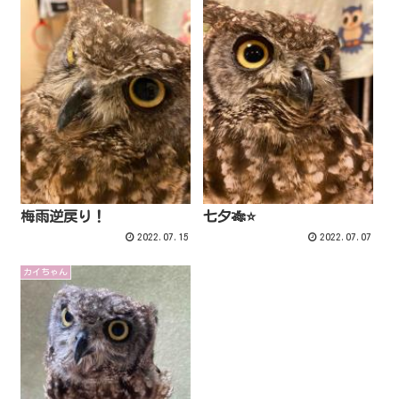
梅雨逆戻り！
七夕🎋⭐️
2022.07.15
2022.07.07
カイちゃん