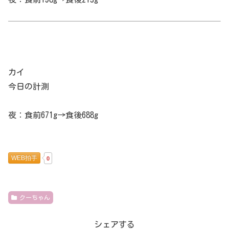
カイ
今日の計測
夜：食前671g→食後688g
WEB拍手
0
クーちゃん
シェアする