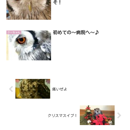
そ！
初めての～病院へ～♪
クーちゃん
痛いぜよ
クリスマスイブ！