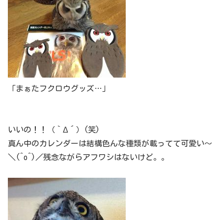
「まぁたフクロウグッズ…」
いいの！！（｀Δ´）(笑)
真ん中のカレンダーは結構色んな種類が載ってて可愛い～
＼(^o^)／残念ながらアフワシはないけど。。