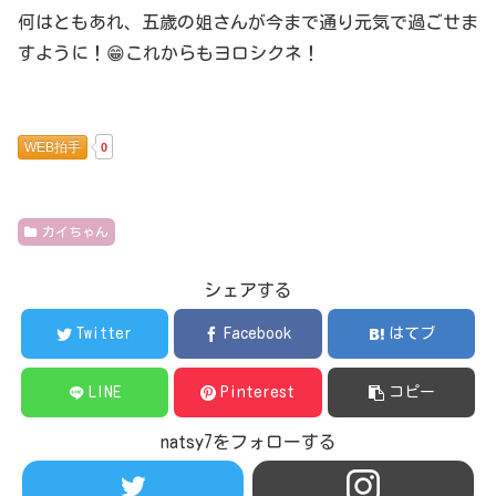
何はともあれ、五歳の姐さんが今まで通り元気で過ごせま
すように！😁これからもヨロシクネ！
WEB拍手
0
カイちゃん
シェアする
Twitter
Facebook
はてブ
LINE
Pinterest
コピー
natsy7をフォローする