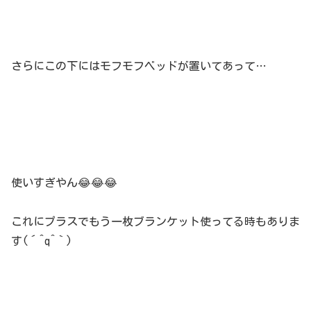
さらにこの下にはモフモフベッドが置いてあって…
使いすぎやん😂😂😂
これにプラスでもう一枚ブランケット使ってる時もありま
す(´^q^｀)