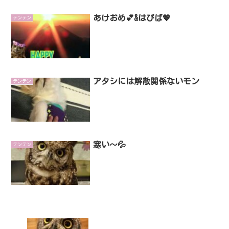
あけおめ💕&はぴば💖
テンテン
アタシには解散関係ないモン
テンテン
寒い～💦
テンテン