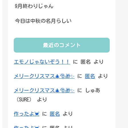
9月終わりじゃん
今日は中秋の名月らしい
最近のコメント
エモノじゃないぞう！！
に
匿名
より
メリークリスマス🎄🎅🎁✨
に
匿名
より
メリークリスマス🎄🎅🎁✨
に
しゅあ
（SURE）
より
作ったよ💓
に
匿名
より
作ったよ💓
に
匿名
より