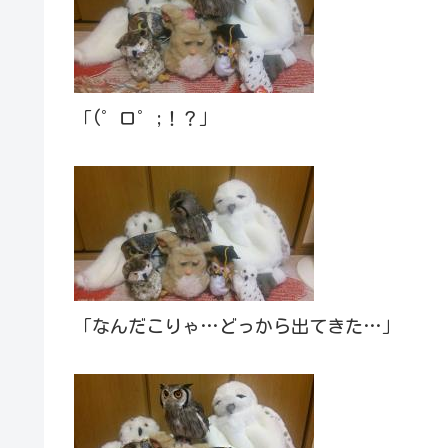
「(゜ロ゜;！？」
「なんだこりゃ…どっから出てきた…」