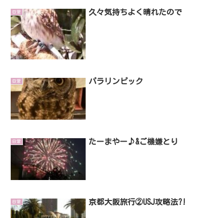
久々気持ちよく晴れたので
日常
パラリンピック
日常
たーまやー♪&ご機嫌とり
日常
京都大阪旅行②USJ攻略法?!
日常