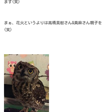
ます(笑)
まぁ、花火というよりは高橋英樹さん&真麻さん親子を
(笑)