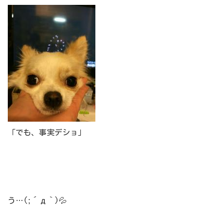
「でも、事実デショ」
う…(;´д｀)💦