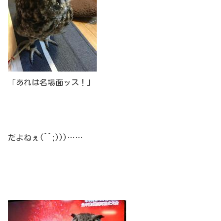
「あれは名場面ッス！」
だよねぇ(^^;)))……