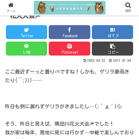
ホーム
検索
花火大会🎆
Twitter
Facebook
はてブ
LINE
Pinterest
コピー
2023.04.22
2017.07.30
ここ最近ずーっと曇り⛅ですね！しかも、ゲリラ豪雨き
たり(^^;)))……
昨日も例に漏れずゲリラがきましたし…(;´д｀)💦
そう、昨日と言えば、隅田川花火大会🎆でした！
我が家は毎年、現地に見には行かず…中継で楽しんでおり