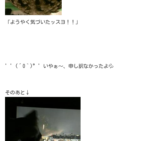
「ようやく気づいたッスヨ！！」
゜゜(´O｀)°゜いやぁ～、申し訳なかったよ💦
そのあと↓