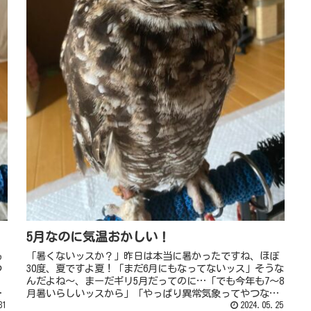
5月なのに気温おかしい！
も
「暑くないッスか？」昨日は本当に暑かったですね、ほぼ
つ
30度、夏ですよ夏！「まだ6月にもなってないッス」そうな
んだよね～、まーだギリ5月だってのに…「でも今年も7～8
」
月暑いらしいッスから」「やっぱり異常気象ってやつなん
31
スかねえ」ここ数年は、「...
2024.05.25