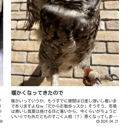
暖かくなってきたので
で
暖かいっていうか、もうすでに昼間は日差し強いし暑いま
春
でありますよねｗ「だからお散歩ッスか」そうそう、冬場
つ
は寒いし真夏は焼けるほど暑いから、今くらいがちょうど
が
いい🌞でも外だとものすごく人相（？）悪くなってしまう
30
姐さんヒヨドリがやってきて縮こま...
2024.04.21