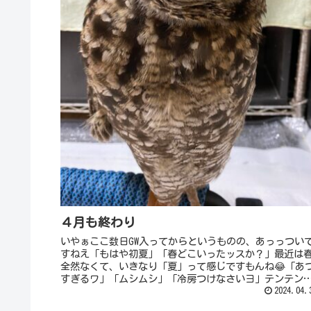
４月も終わり
いやぁここ数日GW入ってからというものの、あっっつい
すねえ「もはや初夏」「春どこいったッスか？」最近は
全然なくて、いきなり「夏」って感じですもんね😂「あ
すぎるワ」「ムシムシ」「冷房つけなさいヨ」テンテン
はあはあしてきてしまうので、我...
2024.04.