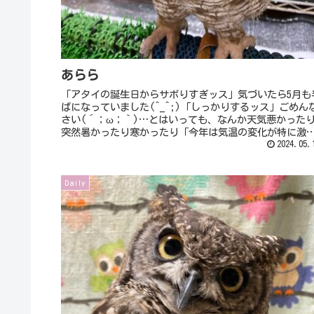
あらら
「アタイの誕生日からサボりすぎッス」気づいたら5月も
ばになっていました(^_^;)「しっかりするッス」ごめん
さい(´；ω；｀)…とはいっても、なんか天気悪かった
突然暑かったり寒かったり「今年は気温の変化が特に激
いッスよね」そうなの！...
2024.05.
Daily