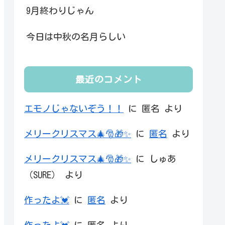
9月終わりじゃん
今日は中秋の名月らしい
最近のコメント
エモノじゃないぞう！！
に
匿名
より
メリークリスマス🎄🎅🎁✨
に
匿名
より
メリークリスマス🎄🎅🎁✨
に
しゅあ
（SURE）
より
作ったよ💓
に
匿名
より
作ったよ💓
に
匿名
より