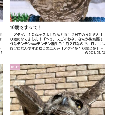
10歳ですって！
半
「アタイ、１０歳ッスよ」なんと５月２日でカイ姐さん１
な
０歳になりました！「へぇ、スゴイわネ」なんか機嫌悪そ
り
うなテンテンwwwテンテン誕生日１月２日なので、日にちは
し
おソロなんですよねこの二人ｗ「アタイが１０歳とか」
15
「あっという間ッスねぇほんと」...
2024.05.03
Daily