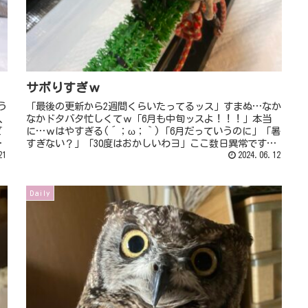
サボりすぎｗ
う
「最後の更新から2週間くらいたってるッス」すまぬ…なか
入
なかドタバタ忙しくてｗ「6月も中旬ッスよ！！！」本当
ど
に…ｗはやすぎる(´；ω；｀)「6月だっていうのに」「暑
規
すぎない？」「30度はおかしいわヨ」ここ数日異常ですよ
21
ね…。ムシムシしてるし、...
2024.06.12
Daily