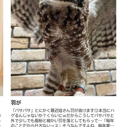
羽が
「バサバサ」とにかく最近姐さん羽が抜けます😏本当にハ
の
ゲるんじゃないか？くらいにｗだからこうしてバサバサと
し
外で少しでも脂粉と細かい羽を落としてもらって…「毎年
日
のことだから仕方ないッス」そうなんですよね、毎年夏前