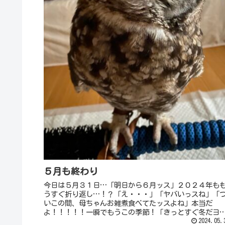
５月も終わり
今日は５月３１日…「明日から６月ッス」２０２４年も
うすぐ折り返し…！？「え・・・」「ヤバいっスね」「
いこの間、母ちゃんお雑煮食べてたッスよね」本当だ
よ！！！！！一瞬でもうこの季節！「きっとすぐ冬だヨ
「気づいたら、寒いよ～～って言ってる...
2024.05.