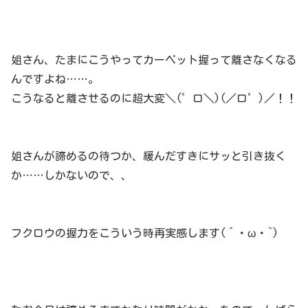
姐さん、たまにこうやってカーペット握って離さなくなる
んですよね……。
こうなると離させるのに超大変＼(゜ロ＼)(／ロ゜)／！！
姐さんが諦めるの待つか、緩んだすきにサッと引き抜く
か……しかないので、、
フクロウの握力をこういう時再実感します(´・ω・`)