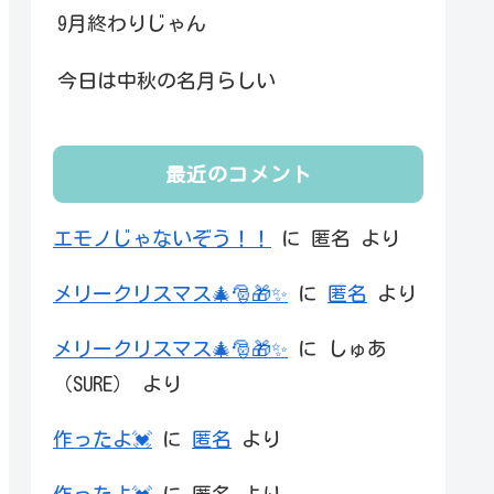
9月終わりじゃん
今日は中秋の名月らしい
最近のコメント
エモノじゃないぞう！！
に
匿名
より
メリークリスマス🎄🎅🎁✨
に
匿名
より
メリークリスマス🎄🎅🎁✨
に
しゅあ
（SURE）
より
作ったよ💓
に
匿名
より
作ったよ💓
に
匿名
より