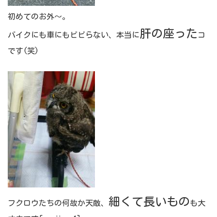
初めてのお外～。
肝の座った
バイクにも車にもビビらない、本当に
コ
です(笑)
細くて長いもの
フクロウたちの何故か天敵、
も大