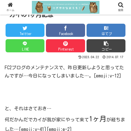
ホーム
検索
カイの1ヶ月記念
Twitter
Facebook
はてブ
LINE
Pinterest
コピー
2023.04.22
2014.07.17
FC2ブログのメンテナンスで、昨日更新しようと思ってた
んですが…今日になってしまいました…。[emoji:v-12]
と、それはさておき…
1ヶ月
何だかんだでカイが我が家にやって来て
が経ちま
した…[emoji:v-41][emoji:e-2]