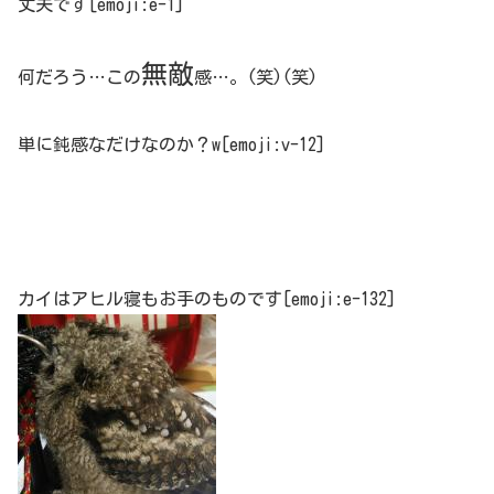
丈夫です[emoji:e-1]
無敵
何だろう…この
感…。(笑)(笑)
単に鈍感なだけなのか？w[emoji:v-12]
カイはアヒル寝もお手のものです[emoji:e-132]