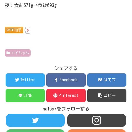
夜：食前671g→食後693g
WEB拍手
0
カイちゃん
シェアする
Twitter
Facebook
はてブ
LINE
Pinterest
コピー
natsy7をフォローする