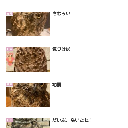
さむぅい
日常
気づけば
日常
地震
日常
だいぶ、咲いたね！
日常