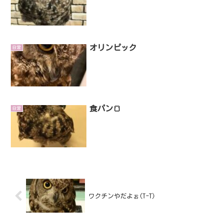
オリンピック
日常
食パン🍞
日常
ワクチンやだよぉ(T-T)