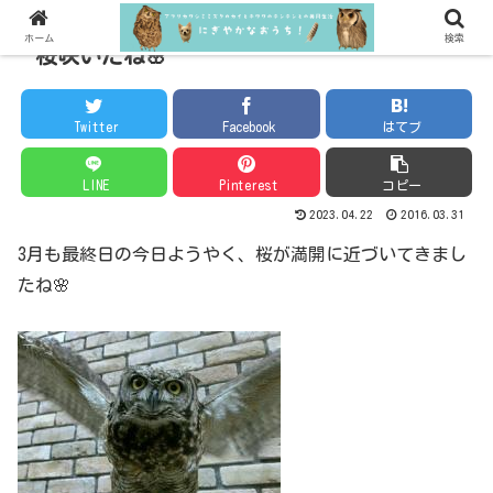
ホーム
検索
桜咲いたね🌸
Twitter
Facebook
はてブ
LINE
Pinterest
コピー
2023.04.22
2016.03.31
3月も最終日の今日ようやく、桜が満開に近づいてきまし
たね🌸