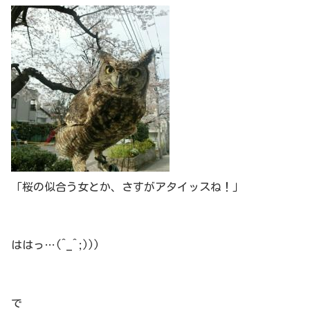
「桜の似合う女とか、さすがアタイッスね！」
ははっ…(^_^;)))
で