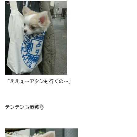
「ええぇ～アタシも行くの～」
テンテンも参戦👌