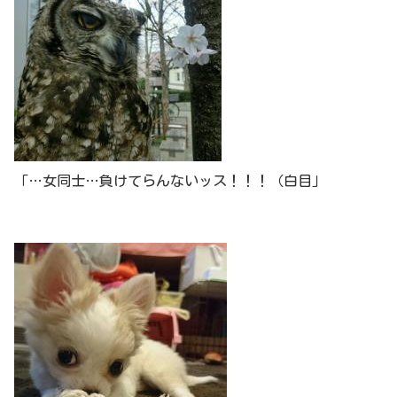
「…女同士…負けてらんないッス！！！（白目」