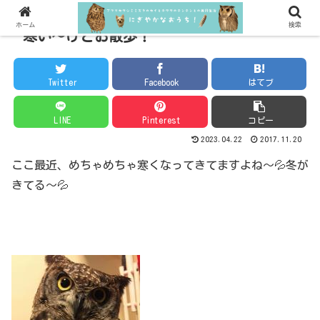
ホーム
検索
寒い～けどお散歩！
Twitter
Facebook
はてブ
LINE
Pinterest
コピー
2023.04.22
2017.11.20
ここ最近、めちゃめちゃ寒くなってきてますよね～💦冬が
きてる～💦