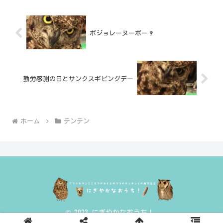
ボジョレーヌーボー🍷
勤労感謝の日とサンクスギビングデー
ホーム
テンテン
© 2023 にぎやかなおうち！.