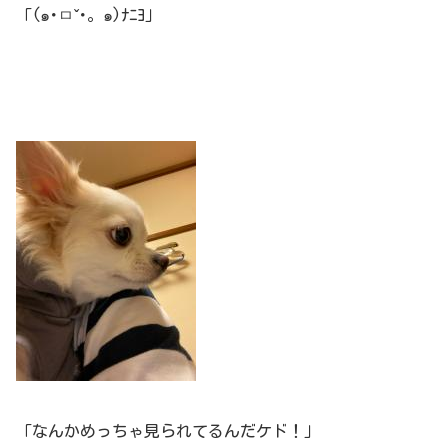
「(๑･ㅁˇ･。๑)ﾅﾆﾖ」
「なんかめっちゃ見られてるんだケド！」