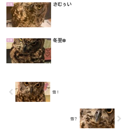
さむぅい
日常
冬至❄️
日常
雪！
雪？