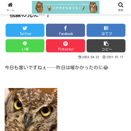
ホーム
検索
視線の先に…？
Twitter
Facebook
はてブ
LINE
Pinterest
コピー
2023.04.22
2021.01.17
今日も寒いですねぇ……昨日は暖かかったのに😂