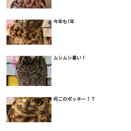
今年も1年
日常
ムシムシ暑い！
日常
何このポッキー！？
日常